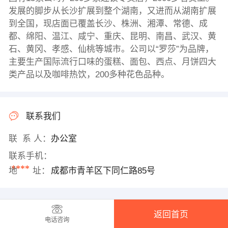
发展的脚步从长沙扩展到整个湖南，又进而从湖南扩展
到全国，现店面已覆盖长沙、株洲、湘潭、常德、成
都、绵阳、温江、咸宁、重庆、昆明、南昌、武汉、黄
石、黄冈、孝感、仙桃等城市。公司以“罗莎”为品牌，
主要生产国际流行口味的蛋糕、面包、西点、月饼四大
类产品以及咖啡热饮，200多种花色品种。
联系我们
联 系 人：
办公室
联系手机：
****
地 址：
成都市青羊区下同仁路85号
返回首页
电话咨询